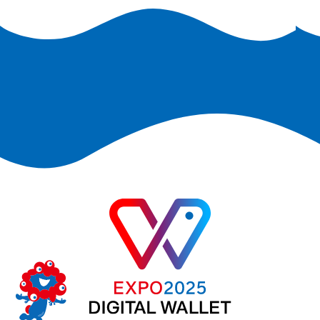
ペ
ー
ジ
送
り