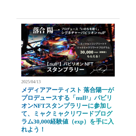
2025/04/13
メディアアーティスト 落合陽一が
プロデュースする「null²」パビリ
オンNFTスタンプラリーに参加し
て、ミャクミャクリワードプログ
ラム30,000経験値（exp）を手に入
れよう！