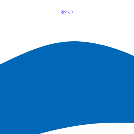
投
次へ >
稿
の
ペ
ー
ジ
送
り