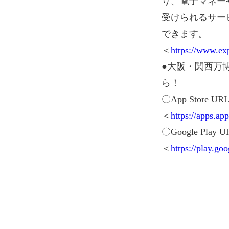
り、電子マネー
受けられるサー
できます。
＜
https://www.exp
●大阪・関西万博
ら！
〇App Store UR
＜
https://apps.a
〇Google Play U
＜
https://play.go