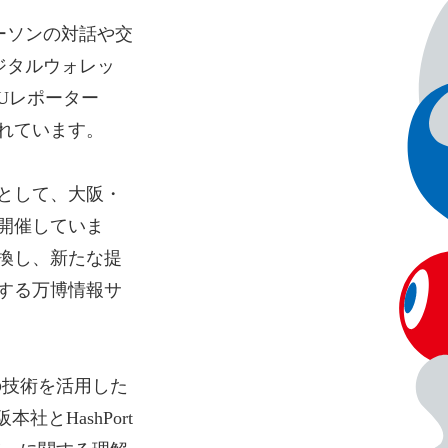
ーソンの対話や交
デジタルウォレッ
Uレポーター
れています。​
として、大阪・
開催していま
換し、新たな提
する万博情報サ
。
3の技術を活用した
とHashPort