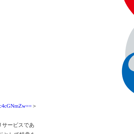
c3c4cGNmZw==
＞
リサービスであ