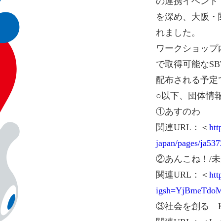
の連携イベント
を深め、大阪・
れました。
ワークショップ
で取得可能なS
配布される予定
○以下、団体情
①あすのわ
関連URL：＜
htt
japan/pages/ja53
②あんこね！/未
関連URL：＜
htt
igsh=YjBmeTdo
③社会を創る　