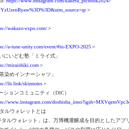
: 
https://www.instagram.com/kakera_picbook2024?
YzUzenRyaw%3D%3D&utm_source=qr
＞
ps://wakazo-expo.com/
＞
ps://a-tune-unity.com/event/#in-EXPO-2025
＞
いにいどむ塾「ミライ式」
ps://miraishiki.com
＞
s「緑茶染めインナーシャツ」
ps://lit.link/skinnotes
＞
ーションコミュニティ（DIC）
tps://www.instagram.com/doshisha_inno?igsh=MXVqemVp
デジタルウォレットとは
5デジタルウォレット」は、万博機運醸成を目的としたアプ