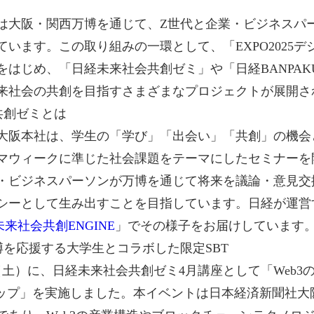
は大阪・関西万博を通じて、Z世代と企業・ビジネスパ
います。​この取り組みの一環として、「EXPO2025
をはじめ、「日経未来社会共創ゼミ」や「日経BANPAK
、未来社会の共創を目指すさまざまなプロジェクトが展開さ
共創ゼミとは
大阪本社は、学生の「学び」「出会い」「共創」の機会
マウィークに準じた社会課題をテーマにしたセミナーを
・ビジネスパーソンが万博を通じて将来を議論・意見交
シーとして生み出すことを目指しています。日経が運営
 未来社会共創ENGINE
」でその様子をお届けしています
博を応援する大学生とコラボした限定SBT
9日（土）に、日経未来社会共創ゼミ4月講座として「Web
ップ」を実施しました。本イベントは日本経済新聞社大阪本社