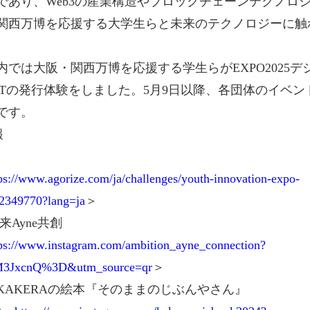
であり、Web3の産業構造やブロックチェーンテクノロ
関西万博を応援する大学生らと未来のテクノロジーに触
内では大阪・関西万博を応援する学生らがEXPO2025デ
BTの発行体験をしました。5月9日以降、各団体のイベント
です。
報
ps://www.agorize.com/ja/challenges/youth-innovation-expo-
72349770?lang=ja
＞
来Ayne共創
ps://www.instagram.com/ambition_ayne_connection?
M3JxcnQ%3D&utm_source=qr
＞
KAKERAの絵本『そのままのじぶんやさん』