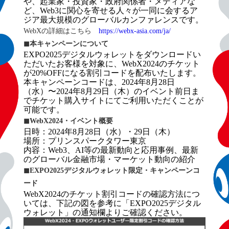
や、起業家・投資家・政府関係者・メディアな
ど、Web3に関心を寄せる人々が一同に会するア
ジア最大規模のグローバルカンファレンスです。
WebXの詳細はこちら　
https://webx-asia.com/ja/
◼︎本キャンペーンについて
EXPO2025デジタルウォレットをダウンロードい
ただいたお客様を対象に、WebX2024のチケット
が20%OFFになる割引コードを配布いたします。
本キャンペーンコードは、2024年8月28日
（水）〜2024年8月29日（木）のイベント前日ま
でチケット購入サイトにてご利用いただくことが
可能です。
◼︎WebX2024・イベント概要
日時：2024年8月28日（水）・29日（木）
場所：プリンスパークタワー東京
内容：Web3、AI等の最新動向と応用事例、最新
のグローバル金融市場・マーケット動向の紹介
◼︎EXPO2025デジタルウォレット限定・キャンペーンコ
ード
WebX2024のチケット割引コードの確認方法につ
いては、下記の図を参考に「EXPO2025デジタル
ウォレット」の通知欄よりご確認ください。