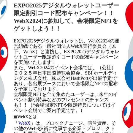
EXPO2025デジタルウォレットユーザー
限定割引コード配布キャンペーン！！
WebX2024に参加して、会場限定NFTを
ゲットしよう！！
EXPO2025デジタルウォレットは、WebX2024の運
営組織である一般社団法人WebX実行委員会（以
下、WebX）と連携し、EXPO2025デジタルウォレ
ットユーザー限定割引コードの配布キャンペーン
を実施いたします！
また、WebX2024のイベント会場では、（公社）
２０２５年日本国際博覧会協会、SBI ホールディ
ングス株式会社、株式会社HashPortが出展予定で
あり、各出展ブースにおいて会場限定NFTの配布
を予定しております。
会場限定NFTを全て集めたユーザーは、来年のイ
ベント割引特典などのプレゼントのチャンス
も！！（*会場限定NFTや限定特典についてはイ
ベント会場でご案内予定です。）
◼︎WebXとは
「
WebX
」は、ブロックチェーン、暗号資産、そ
の他のWeb3技術に従事する企業・プロジェクト