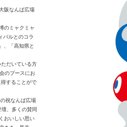
に大阪なんば広場
万博のミャクミャ
ィバルとのコラ
T」、「高知県と
ルいただいている方
協会のブースにお
取得することがで
登壇、多くの賛同
くおいしい思い