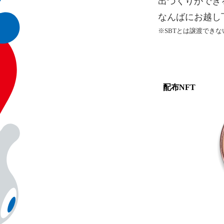
出づくりができ
なんばにお越し
※SBTとは譲渡でき
配布NFT