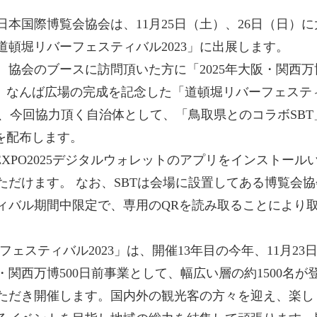
年日本国際博覧会協会は、11月25日（土）、26日（日）
頓堀リバーフェスティバル2023」に出展します。 
、協会のブースに訪問頂いた方に「2025年大阪・関西
」、なんば広場の完成を記念した「道頓堀リバーフェステ
また、今回協力頂く自治体として、「鳥取県とのコラボSB
を配布します。 
EXPO2025デジタルウォレットのアプリをインストー
ただけます。 なお、SBTは会場に設置してある博覧会
ィバル期間中限定で、専用のQRを読み取ることにより
関西万博500日前事業として、幅広い層の約1500名が
ただき開催します。国内外の観光客の方々を迎え、楽し